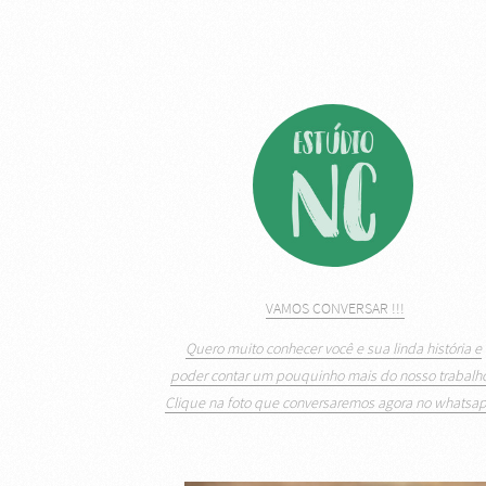
VAMOS CONVERSAR !!!
Quero muito conhecer você e sua linda história e
poder contar um pouquinho mais do nosso trabalho
Clique na foto que conversaremos agora no whatsap