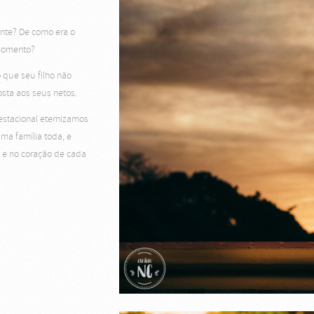
nte? De como era o
 momento?
o que seu filho não
sta aos seus netos.
stacional eternizamos
uma família toda, e
s e no coração de cada
.