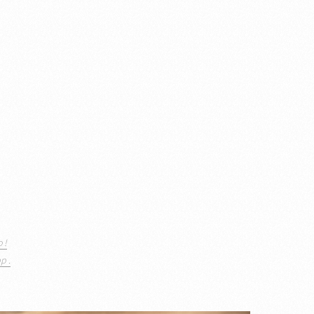
 !
p .